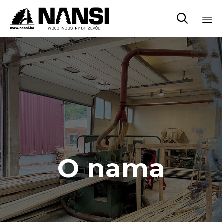

Sk
to
co
O nama